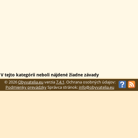
V tejto kategórii neboli nájdené žiadne závady
© 2026
Obyvatelia.eu
verzia
7.4.1
. Ochrana osobných údajov:
Podmienky prevádzky
Správca stránok:
info@obyvatelia.eu